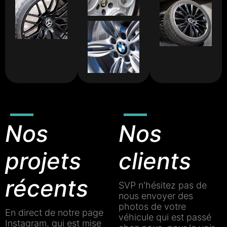
Nos
Nos
projets
clients
récents
SVP n'hésitez pas de
nous envoyer des
photos de votre
En direct de notre page
véhicule qui est passé
Instagram, qui est mise