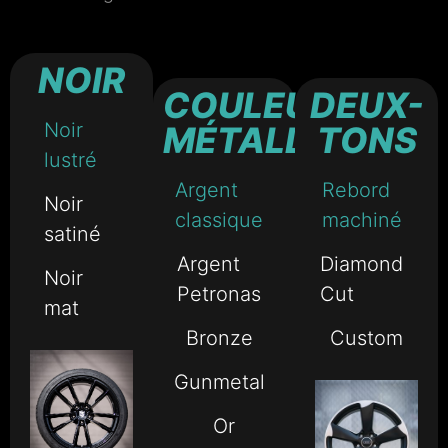
NOIR
COULEURS
DEUX-
Noir
MÉTALLIQUES
TONS
lustré
Argent
Rebord
Noir
classique
machiné
satiné
Argent
Diamond
Noir
Petronas
Cut
mat
Bronze
Custom
Gunmetal
Or